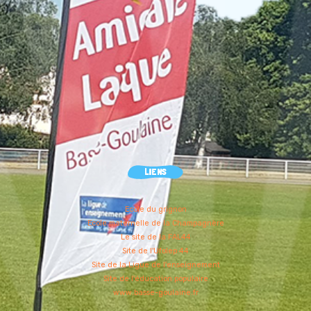
LIENS
Ecole du grignon
Ecole maternelle de la Champagnère
Le site de la FAL44
Site de l'Ufolep 44
Site de la Ligue de l'enseignement
Site de l'éducation populaire
www.basse-goulaine.fr