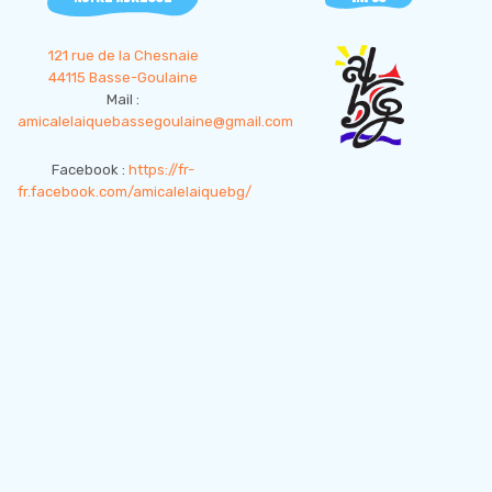
121 rue de la Chesnaie
44115 Basse-Goulaine
Mail :
amicalelaiquebassegoulaine@gmail.com
Facebook :
https://fr-
fr.facebook.com/amicalelaiquebg/
d
Copyright
empty
empty
empty
2019
ALBG44,
tous
droits
réservés