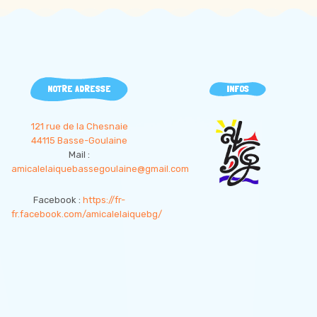
NOTRE ADRESSE
INFOS
121 rue de la Chesnaie
44115 Basse-Goulaine
Mail :
amicalelaiquebassegoulaine@gmail.com
Facebook :
https://fr-
fr.facebook.com/amicalelaiquebg/
d
Copyright
empty
empty
empty
2019
ALBG44,
tous