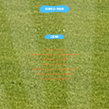
droits
SUIVEZ-NOUS
réservés
LIENS
Ecole du grignon
Ecole maternelle de la Champagnère
Le site de la FAL44
Site de l'Ufolep 44
Site de la Ligue de l'enseignement
Site de l'éducation populaire
www.basse-goulaine.fr