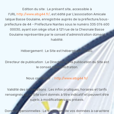
Edition du site : Le présent site, accessible à
l’URL
http://www.albg44.fr/
, est édité par L’association Amicale
laïque Basse Goulaine, enregistrée auprès de la préfecture/sous-
préfecture de 44 – Préfecture Nantes sous le numéro 335 076 600
00030, ayant son siège situé à 121 rue de la Chesnaie Basse
Goulaine représentée par le conseil d'administration dûment
habilité.
Hébergement : Le Site est hébergé par l'ALBG.
Directeur de publication : Le Directeur de la publication du Site est
le conseil d'administration.
Nous contacter :
http://www.albg44.fr/
Validité des informations : Les infos pratiques, horaires et tarifs
renseignés sur le Site sont donnés à titre indicatif et peuvent être
sujets à modification sans préavis.
Données personnelles : Le traitement de vos données à caractère