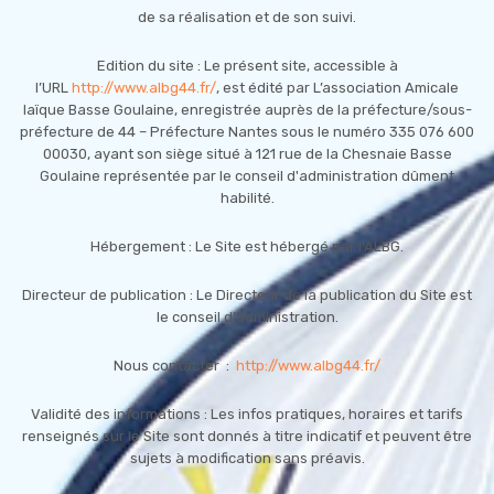
de sa réalisation et de son suivi.
Edition du site : Le présent site, accessible à
l’URL
http://www.albg44.fr/
, est édité par L’association Amicale
laïque Basse Goulaine, enregistrée auprès de la préfecture/sous-
préfecture de 44 – Préfecture Nantes sous le numéro 335 076 600
00030, ayant son siège situé à 121 rue de la Chesnaie Basse
Goulaine représentée par le conseil d'administration dûment
habilité.
Hébergement : Le Site est hébergé par l'ALBG.
Directeur de publication : Le Directeur de la publication du Site est
le conseil d'administration.
Nous contacter :
http://www.albg44.fr/
Validité des informations : Les infos pratiques, horaires et tarifs
renseignés sur le Site sont donnés à titre indicatif et peuvent être
sujets à modification sans préavis.