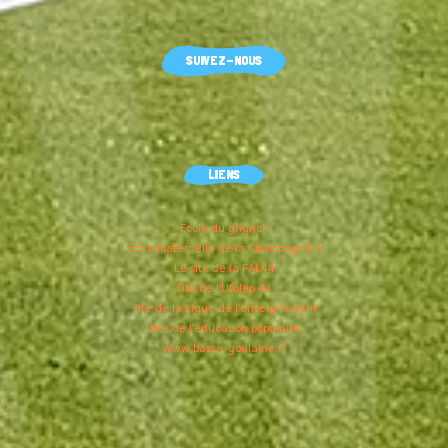
ALBG44,
tous
droits
SUIVEZ-NOUS
réservés
LIENS
Ecole du grignon
Ecole maternelle de la Champagnère
Le site de la FAL44
Site de l'Ufolep 44
Site de la Ligue de l'enseignement
Site de l'éducation populaire
www.basse-goulaine.fr